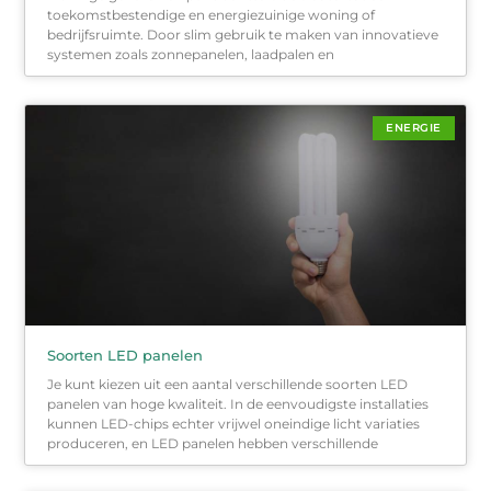
toekomstbestendige en energiezuinige woning of
bedrijfsruimte. Door slim gebruik te maken van innovatieve
systemen zoals zonnepanelen, laadpalen en
ENERGIE
Soorten LED panelen
Je kunt kiezen uit een aantal verschillende soorten LED
panelen van hoge kwaliteit. In de eenvoudigste installaties
kunnen LED-chips echter vrijwel oneindige licht variaties
produceren, en LED panelen hebben verschillende