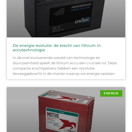
De energie-evolutie: de kracht van lithium in
accutechnologie
In de snel evoluerende wereld van technologie en
duurzaamheid speelt de lithium accu een cruciale rol. Deze
compacte krachtpatsers hebben een revolutie
teweeggebracht in de manier waarop we energie opslaan
ENERGIE