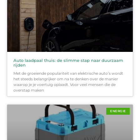
Auto laadpaal thuis: de slimme stap naar duurzaam
rijden
Met de groeiende populariteit van elektrische auto’s wordt
het steeds belangrijker om na te denken over de manier
waarop je je voertuig oplaadt. Voor veel mensen die de
overstap maken
ENERGIE