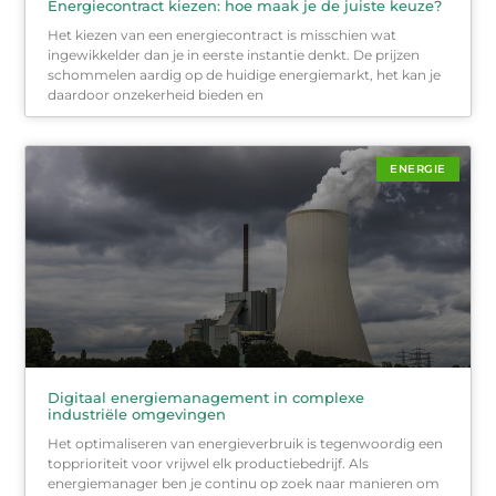
Energiecontract kiezen: hoe maak je de juiste keuze?
Het kiezen van een energiecontract is misschien wat
ingewikkelder dan je in eerste instantie denkt. De prijzen
schommelen aardig op de huidige energiemarkt, het kan je
daardoor onzekerheid bieden en
ENERGIE
Digitaal energiemanagement in complexe
industriële omgevingen
Het optimaliseren van energieverbruik is tegenwoordig een
topprioriteit voor vrijwel elk productiebedrijf. Als
energiemanager ben je continu op zoek naar manieren om