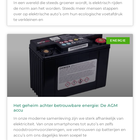
In een wereld die steeds groener wordt, is elektrisch rijden
de norm aan het worden. Steeds meer mensen stappen
over op elektrische auto’s om hun ecologische voetafdruk
te verkleinen en
ENERGIE
Het geheim achter betrouwbare energie: De AGM
accu
In onze moderne samenleving zijn we sterk afhankelijk van
elektriciteit. Van onze smartphones tot auto’s en zelfs
noodstroomvoorzieningen, we vertrouwen op batterijen en
accu’s om ons dagelijks leven soepel te