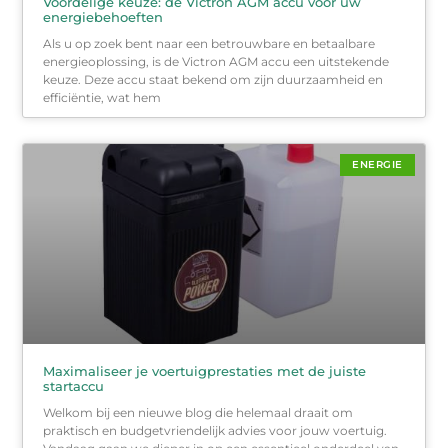
Voordelige keuze: de Victron AGM accu voor uw
energiebehoeften
Als u op zoek bent naar een betrouwbare en betaalbare
energieoplossing, is de Victron AGM accu een uitstekende
keuze. Deze accu staat bekend om zijn duurzaamheid en
efficiëntie, wat hem
ENERGIE
Maximaliseer je voertuigprestaties met de juiste
startaccu
Welkom bij een nieuwe blog die helemaal draait om
praktisch en budgetvriendelijk advies voor jouw voertuig.