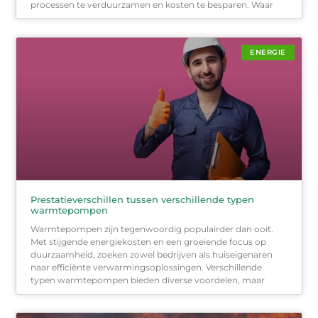
processen te verduurzamen en kosten te besparen. Waar
ENERGIE
Prestatieverschillen tussen verschillende typen
warmtepompen
Warmtepompen zijn tegenwoordig populairder dan ooit.
Met stijgende energiekosten en een groeiende focus op
duurzaamheid, zoeken zowel bedrijven als huiseigenaren
naar efficiënte verwarmingsoplossingen. Verschillende
typen warmtepompen bieden diverse voordelen, maar