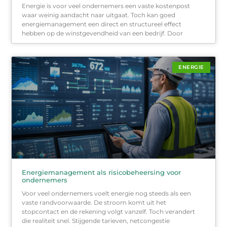
Energie is voor veel ondernemers een vaste kostenpost
waar weinig aandacht naar uitgaat. Toch kan goed
energiemanagement een direct en structureel effect
hebben op de winstgevendheid van een bedrijf. Door
ENERGIE
Energiemanagement als risicobeheersing voor
ondernemers
Voor veel ondernemers voelt energie nog steeds als een
vaste randvoorwaarde. De stroom komt uit het
stopcontact en de rekening volgt vanzelf. Toch verandert
die realiteit snel. Stijgende tarieven, netcongestie