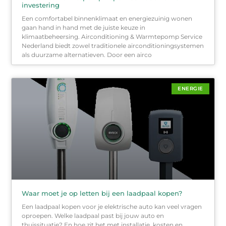
investering
Een comfortabel binnenklimaat en energiezuinig wonen
gaan hand in hand met de juiste keuze in
klimaatbeheersing. Airconditioning & Warmtepomp Service
Nederland biedt zowel traditionele airconditioningsystemen
als duurzame alternatieven. Door een airco
ENERGIE
Waar moet je op letten bij een laadpaal kopen?
Een laadpaal kopen voor je elektrische auto kan veel vragen
oproepen. Welke laadpaal past bij jouw auto en
thuissituatie? En hoe zit het met installatie, kosten en