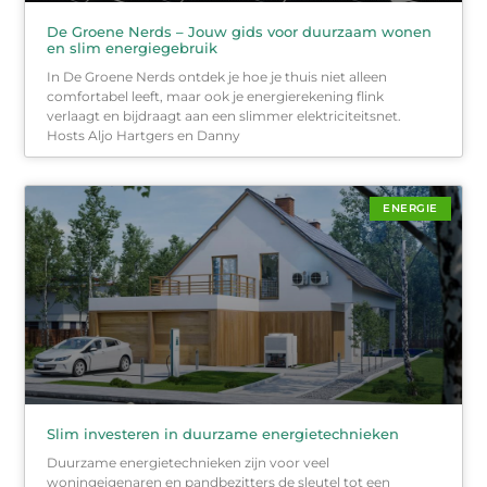
De Groene Nerds – Jouw gids voor duurzaam wonen
en slim energiegebruik
In De Groene Nerds ontdek je hoe je thuis niet alleen
comfortabel leeft, maar ook je energierekening flink
verlaagt en bijdraagt aan een slimmer elektriciteitsnet.
Hosts Aljo Hartgers en Danny
ENERGIE
Slim investeren in duurzame energietechnieken
Duurzame energietechnieken zijn voor veel
woningeigenaren en pandbezitters de sleutel tot een