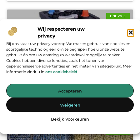
ENERGIE
Wij respecteren uw
privacy
Bij ons staat uw privacy voorop.We maken gebruik van cookies en
soortgelijke technologieën om te begrijpen hoe u onze website
gebruikt én om uw ervaring zo waardevol mogelijk te maken.
Cookies hebben diverse functies, zoals het tonen van
gepersonaliseerde advertenties en het meten van sitegebruik. Meer
informatie vindt u in
ons cookiebeleid
.
De Motor achter Moeiteloos Starten: Alles wat je Moet
Weten over Startaccu's
Accepteren
In de wereld van voertuigen schuilt er achter elke soepele
start een krachtige en vaak onopgemerkte component: de
Weigeren
startaccu. Deze technologische krachtpatser levert de
energie die nodig is om de
Bekijk Voorkeuren
ENERGIE