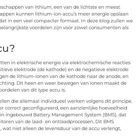
nschappen van lithium, een van de lichtste en meest
happen kunnen lithium-ion-accu’s meer energie opslaan
dat in een veel compacter formaat. In deze blog zullen we
elangrijkste voordelen zijn voor zowel consumenten als
cu?
ten in elektrische energie via elektrochemische reacties
tieve elektrode (de kathode) en de negatieve elektrode
egen de lithium-ionen van de kathode naar de anode, en
richting. Dit heen en weer bewegen van ionen maakt de
ordelen van dit type accu is.
llen die allemaal individueel werken volgens dit principe.
er correct geconfigureerd, een aanzienlijke hoeveelheid
 een ingebouwd Battery Management System (BMS), dat
nitoren van de laad- en ontlaadprocessen. Dit BMS
, wat niet alleen de levensduur van de accu verlengt,