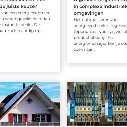
de juiste keuze?
in complexe industriël
n van een energiecontract
omgevingen
ien wat ingewikkelder dan
Het optimaliseren van
te instantie denkt. De
energieverbruik is tegenw
hommelen aardig op ...
topprioriteit voor vrijwel e
productiebedrijf. Als
energiemanager ben je co
zoek naar ...