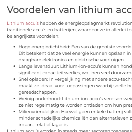
Voordelen van lithium acc
Lithium accu’s
hebben de energieopslagmarkt revolutiona
traditionele accu’s en batterijen, waardoor ze in allerlei 
belangrijkste voordelen:
Hoge energiedichtheid: Een van de grootste voordel
Dit betekent dat ze veel energie kunnen opslaan in e
draagbare elektronica en elektrische voertuigen.
Lange levensduur: Lithium-ion-accu’s kunnen hond
significant capaciteitsverlies, wat hen veel duurzam
Snel opladen: In vergelijking met andere accu-techno
maakt ze ideaal voor toepassingen waarbij snelle herl
gereedschappen.
Weinig onderhoud: Lithium-ion-accu’s vereisen wein
ze niet regelmatig te worden ontladen om hun pre
Milieuvriendelijker: Hoewel geen enkele batterij voll
minder schadelijke chemicaliën dan alternatieven 
impact relatief lager is.
Lithium accu’s worden in steeds meer sectoren toegepast