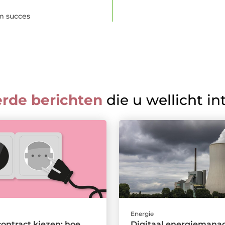
am succes
erde berichten
die u wellicht in
Energie
ontract kiezen: hoe
Digitaal energieman