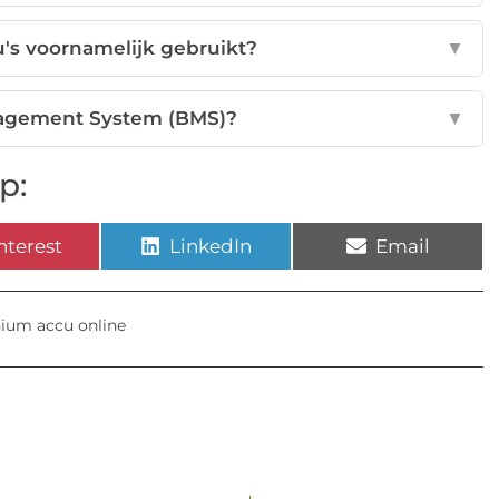
's voornamelijk gebruikt?
▼
nagement System (BMS)?
▼
p:
nterest
LinkedIn
Email
hium accu online