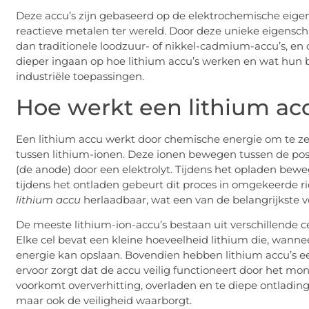
Deze accu’s zijn gebaseerd op de elektrochemische eige
reactieve metalen ter wereld. Door deze unieke eigensc
dan traditionele loodzuur- of nikkel-cadmium-accu’s, en 
dieper ingaan op hoe lithium accu’s werken en wat hun b
industriële toepassingen.
Hoe werkt een lithium ac
Een lithium accu werkt door chemische energie om te zet
tussen lithium-ionen. Deze ionen bewegen tussen de posi
(de anode) door een elektrolyt. Tijdens het opladen bew
tijdens het ontladen gebeurt dit proces in omgekeerde 
lithium accu
herlaadbaar, wat een van de belangrijkste vo
De meeste lithium-ion-accu’s bestaan uit verschillende ce
Elke cel bevat een kleine hoeveelheid lithium die, wanne
energie kan opslaan. Bovendien hebben lithium accu’s
ervoor zorgt dat de accu veilig functioneert door het mo
voorkomt oververhitting, overladen en te diepe ontlading
maar ook de veiligheid waarborgt.