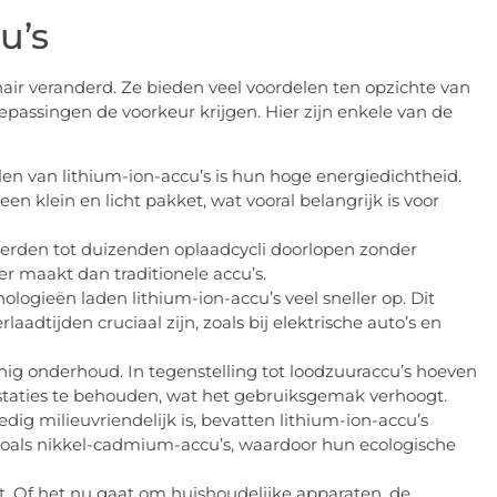
u’s
ir veranderd. Ze bieden veel voordelen ten opzichte van
toepassingen de voorkeur krijgen. Hier zijn enkele van de
en van lithium-ion-accu’s is hun hoge energiedichtheid.
en klein en licht pakket, wat vooral belangrijk is voor
erden tot duizenden oplaadcycli doorlopen zonder
er maakt dan traditionele accu’s.
logieën laden lithium-ion-accu’s veel sneller op. Dit
aadtijden cruciaal zijn, zoals bij elektrische auto’s en
ig onderhoud. In tegenstelling tot loodzuuraccu’s hoeven
staties te behouden, wat het gebruiksgemak verhoogt.
edig milieuvriendelijk is, bevatten lithium-ion-accu’s
zoals nikkel-cadmium-accu’s, waardoor hun ecologische
. Of het nu gaat om huishoudelijke apparaten, de