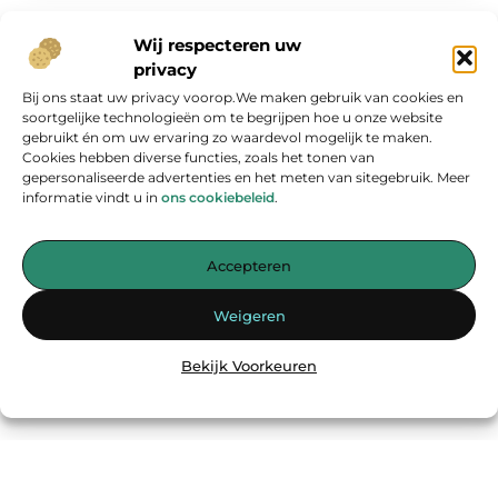
Wij respecteren uw
privacy
Bij ons staat uw privacy voorop.We maken gebruik van cookies en
Onze informatie
soortgelijke technologieën om te begrijpen hoe u onze website
gebruikt én om uw ervaring zo waardevol mogelijk te maken.
Geld verdienen op internet: kans van de eeuw of overschatte hype?
Cookies hebben diverse functies, zoals het tonen van
gepersonaliseerde advertenties en het meten van sitegebruik. Meer
informatie vindt u in
ons cookiebeleid
.
Accepteren
Jouw bron voor inspirerende blogs en waardevolle inzichten
Weigeren
— Laat je inspireren door verhelderende verhalen, praktische tips
en diepgaande artikelen. Alles wat je nodig hebt op één platform.
Bekijk Voorkeuren
Begin vandaag nog met ontdekken op
energiemanagementspecialisten.nl!!
@2025
www.energiemanagementspecialisten.nl
.All Right Reserved.