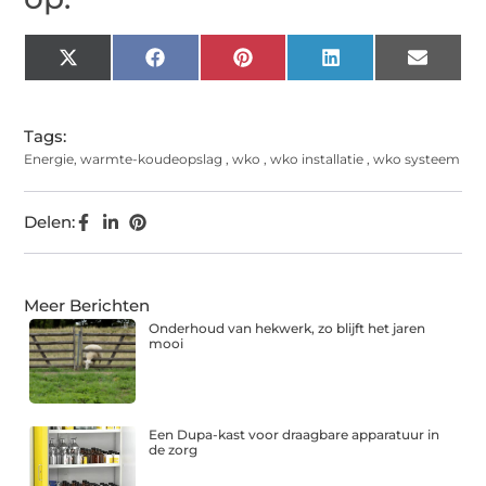
X
Facebook
Pinterest
LinkedIn
Email
(Twitter)
Tags:
Energie
,
warmte-koudeopslag
,
wko
,
wko installatie
,
wko systeem
Delen:
Meer Berichten
Onderhoud van hekwerk, zo blijft het jaren
mooi
Een Dupa-kast voor draagbare apparatuur in
de zorg