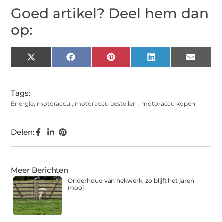
Goed artikel? Deel hem dan
op:
X
Facebook
Pinterest
LinkedIn
Email
(Twitter)
Tags:
Energie
,
motoraccu
,
motoraccu bestellen
,
motoraccu kopen
Delen:
Meer Berichten
Onderhoud van hekwerk, zo blijft het jaren
mooi