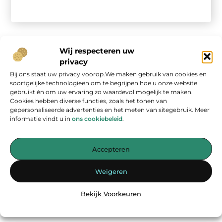
Wij respecteren uw
privacy
Bij ons staat uw privacy voorop.We maken gebruik van cookies en
Onze informatie
soortgelijke technologieën om te begrijpen hoe u onze website
gebruikt én om uw ervaring zo waardevol mogelijk te maken.
Geld verdienen op internet: kans van de eeuw of overschatte hype?
Cookies hebben diverse functies, zoals het tonen van
gepersonaliseerde advertenties en het meten van sitegebruik. Meer
informatie vindt u in
ons cookiebeleid
.
Accepteren
Jouw bron voor inspirerende blogs en waardevolle inzichten
Weigeren
— Laat je inspireren door verhelderende verhalen, praktische tips
en diepgaande artikelen. Alles wat je nodig hebt op één platform.
Bekijk Voorkeuren
Begin vandaag nog met ontdekken op
energiemanagementspecialisten.nl!!