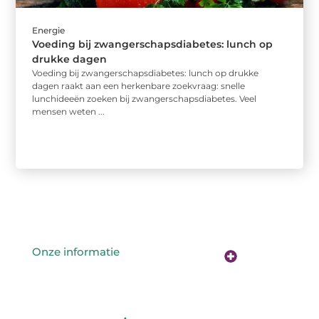
Energie
Voeding bij zwangerschapsdiabetes: lunch op
drukke dagen
Voeding bij zwangerschapsdiabetes: lunch op drukke
dagen raakt aan een herkenbare zoekvraag: snelle
lunchideeën zoeken bij zwangerschapsdiabetes. Veel
mensen weten ...
Onze informatie
Geld verdienen op internet: kans van de eeuw of overschatte hype?