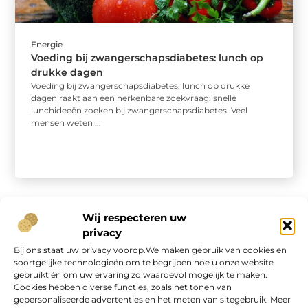
Energie
Voeding bij zwangerschapsdiabetes: lunch op
drukke dagen
Voeding bij zwangerschapsdiabetes: lunch op drukke
dagen raakt aan een herkenbare zoekvraag: snelle
lunchideeën zoeken bij zwangerschapsdiabetes. Veel
mensen weten ...
Wij respecteren uw
privacy
Bij ons staat uw privacy voorop.We maken gebruik van cookies en
Onze informatie
soortgelijke technologieën om te begrijpen hoe u onze website
gebruikt én om uw ervaring zo waardevol mogelijk te maken.
Geld verdienen op internet: kans van de eeuw of overschatte hype?
Cookies hebben diverse functies, zoals het tonen van
gepersonaliseerde advertenties en het meten van sitegebruik. Meer