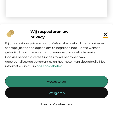
Wij respecteren uw
privacy
Bij ons staat uw privacy voorop.We maken gebruik van cookies en
Onze informatie
soortgelijke technologieën om te begrijpen hoe u onze website
gebruikt én om uw ervaring zo waardevol mogelijk te maken.
Geld verdienen op internet: kans van de eeuw of overschatte hype?
Cookies hebben diverse functies, zoals het tonen van
gepersonaliseerde advertenties en het meten van sitegebruik. Meer
informatie vindt u in
ons cookiebeleid
.
Accepteren
Jouw bron voor inspirerende blogs en waardevolle inzichten
Weigeren
— Laat je inspireren door verhelderende verhalen, praktische tips
en diepgaande artikelen. Alles wat je nodig hebt op één platform.
Bekijk Voorkeuren
Begin vandaag nog met ontdekken op
energiemanagementspecialisten.nl!!