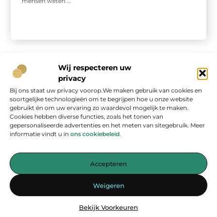
mensen weten ...
Wij respecteren uw
privacy
Bij ons staat uw privacy voorop.We maken gebruik van cookies en
Onze informatie
soortgelijke technologieën om te begrijpen hoe u onze website
gebruikt én om uw ervaring zo waardevol mogelijk te maken.
Geld verdienen op internet: kans van de eeuw of overschatte hype?
Cookies hebben diverse functies, zoals het tonen van
gepersonaliseerde advertenties en het meten van sitegebruik. Meer
informatie vindt u in
ons cookiebeleid
.
Accepteren
Jouw bron voor inspirerende blogs en waardevolle inzichten
Weigeren
— Laat je inspireren door verhelderende verhalen, praktische tips
en diepgaande artikelen. Alles wat je nodig hebt op één platform.
Bekijk Voorkeuren
Begin vandaag nog met ontdekken op