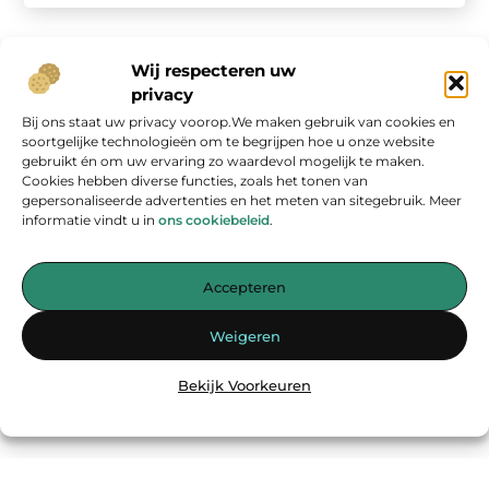
Wij respecteren uw
privacy
Bij ons staat uw privacy voorop.We maken gebruik van cookies en
Onze informatie
soortgelijke technologieën om te begrijpen hoe u onze website
gebruikt én om uw ervaring zo waardevol mogelijk te maken.
Geld verdienen op internet: kans van de eeuw of overschatte hype?
Cookies hebben diverse functies, zoals het tonen van
gepersonaliseerde advertenties en het meten van sitegebruik. Meer
informatie vindt u in
ons cookiebeleid
.
Accepteren
Jouw bron voor inspirerende blogs en waardevolle inzichten
Weigeren
— Laat je inspireren door verhelderende verhalen, praktische tips
en diepgaande artikelen. Alles wat je nodig hebt op één platform.
Bekijk Voorkeuren
Begin vandaag nog met ontdekken op
energiemanagementspecialisten.nl!!
@2025
www.energiemanagementspecialisten.nl
.All Right Reserved.