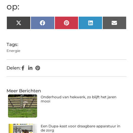
op:
X
Facebook
Pinterest
LinkedIn
Email
(Twitter)
Tags:
Energie
Delen:
Meer Berichten
Onderhoud van hekwerk, zo blijft het jaren
mooi
Een Dupa-kast voor draagbare apparatuur in
de zorg