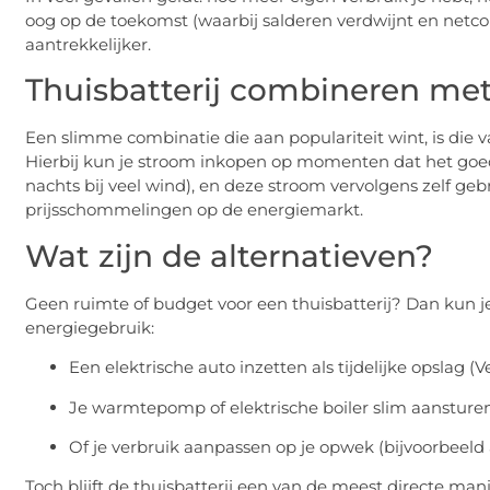
oog op de toekomst (waarbij salderen verdwijnt en netc
aantrekkelijker.
Thuisbatterij combineren me
Een slimme combinatie die aan populariteit wint, is die 
Hierbij kun je stroom inkopen op momenten dat het goedk
nachts bij veel wind), en deze stroom vervolgens zelf gebr
prijsschommelingen op de energiemarkt.
Wat zijn de alternatieven?
Geen ruimte of budget voor een thuisbatterij? Dan kun 
energiegebruik:
Een elektrische auto inzetten als tijdelijke opslag (
Je warmtepomp of elektrische boiler slim aansture
Of je verbruik aanpassen op je opwek (bijvoorbeel
Toch blijft de thuisbatterij een van de meest directe m