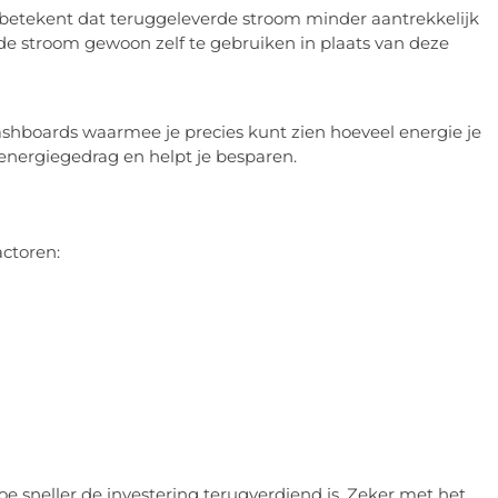
betekent dat teruggeleverde stroom minder aantrekkelijk
or de stroom gewoon zelf te gebruiken in plaats van deze
shboards waarmee je precies kunt zien hoeveel energie je
 energiegedrag en helpt je besparen.
actoren:
hoe sneller de investering terugverdiend is. Zeker met het