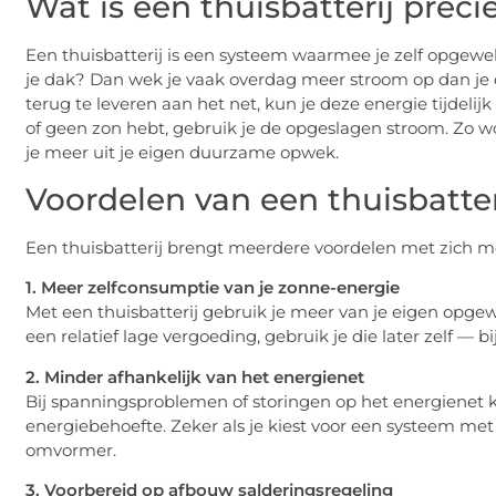
Wat is een thuisbatterij preci
Een thuisbatterij is een systeem waarmee je zelf opgewek
je dak? Dan wek je vaak overdag meer stroom op dan je di
terug te leveren aan het net, kun je deze energie tijdeli
of geen zon hebt, gebruik je de opgeslagen stroom. Zo wor
je meer uit je eigen duurzame opwek.
Voordelen van een thuisbatter
Een thuisbatterij brengt meerdere voordelen met zich m
1. Meer zelfconsumptie van je zonne-energie
Met een thuisbatterij gebruik je meer van je eigen opgew
een relatief lage vergoeding, gebruik je die later zelf — 
2. Minder afhankelijk van het energienet
Bij spanningsproblemen of storingen op het energienet kan
energiebehoefte. Zeker als je kiest voor een systeem me
omvormer.
3. Voorbereid op afbouw salderingsregeling