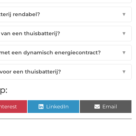
tterij rendabel?
▼
 van een thuisbatterij?
▼
n met een dynamisch energiecontract?
▼
 voor een thuisbatterij?
▼
p:
nterest
LinkedIn
Email