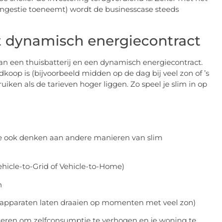
ongestie toeneemt) wordt de businesscase steeds
t dynamisch energiecontract
van een thuisbatterij en een dynamisch energiecontract.
oop is (bijvoorbeeld midden op de dag bij veel zon of ’s
uiken als de tarieven hoger liggen. Zo speel je slim in op
je ook denken aan andere manieren van slim
Vehicle-to-Grid of Vehicle-to-Home)
n
d apparaten laten draaien op momenten met veel zon)
anieren om zelfconsumptie te verhogen en je woning te