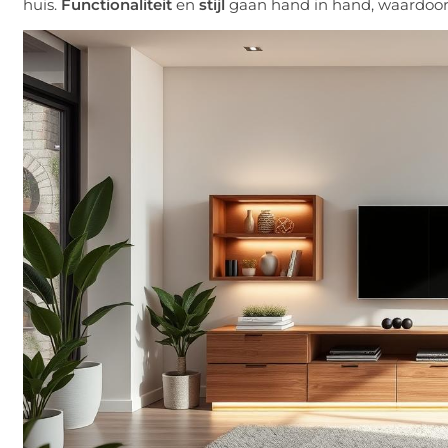
huis.
Functionaliteit
en
stijl
gaan hand in hand, waardoor j