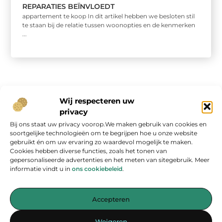
REPARATIES BEÏNVLOEDT
appartement te koop In dit artikel hebben we besloten stil
te staan ​​bij de relatie tussen woonopties en de kenmerken
...
Wij respecteren uw
privacy
Bij ons staat uw privacy voorop.We maken gebruik van cookies en
Onze informatie
soortgelijke technologieën om te begrijpen hoe u onze website
gebruikt én om uw ervaring zo waardevol mogelijk te maken.
Geld verdienen op internet: kans van de eeuw of overschatte hype?
Cookies hebben diverse functies, zoals het tonen van
gepersonaliseerde advertenties en het meten van sitegebruik. Meer
informatie vindt u in
ons cookiebeleid
.
Accepteren
Jouw bron voor inspirerende blogs en waardevolle inzichten
Weigeren