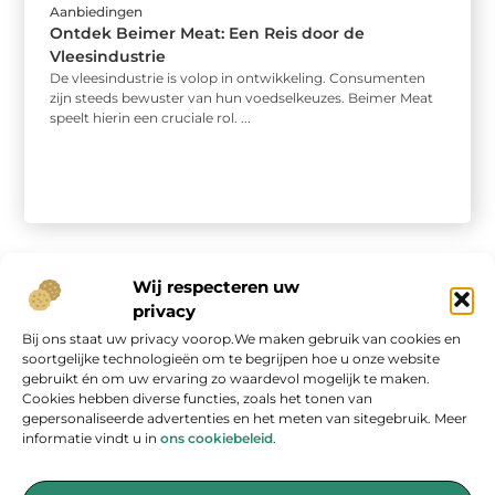
Aanbiedingen
Ontdek Beimer Meat: Een Reis door de
Vleesindustrie
De vleesindustrie is volop in ontwikkeling. Consumenten
zijn steeds bewuster van hun voedselkeuzes. Beimer Meat
speelt hierin een cruciale rol. ...
Wij respecteren uw
privacy
Bij ons staat uw privacy voorop.We maken gebruik van cookies en
Onze informatie
soortgelijke technologieën om te begrijpen hoe u onze website
gebruikt én om uw ervaring zo waardevol mogelijk te maken.
Geld verdienen op internet: kans van de eeuw of overschatte hype?
Cookies hebben diverse functies, zoals het tonen van
gepersonaliseerde advertenties en het meten van sitegebruik. Meer
informatie vindt u in
ons cookiebeleid
.