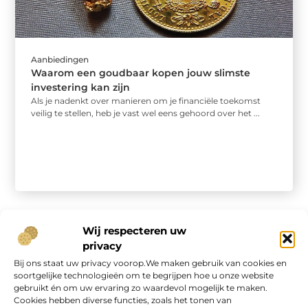
Aanbiedingen
Waarom een goudbaar kopen jouw slimste
investering kan zijn
Als je nadenkt over manieren om je financiële toekomst
veilig te stellen, heb je vast wel eens gehoord over het ...
Wij respecteren uw
privacy
Bij ons staat uw privacy voorop.We maken gebruik van cookies en
Onze informatie
soortgelijke technologieën om te begrijpen hoe u onze website
gebruikt én om uw ervaring zo waardevol mogelijk te maken.
Geld verdienen op internet: kans van de eeuw of overschatte hype?
Cookies hebben diverse functies, zoals het tonen van