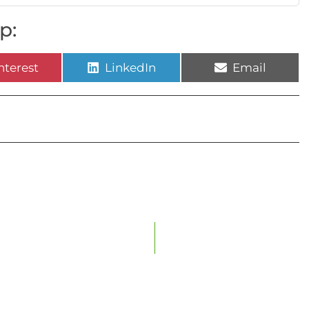
p:
nterest
LinkedIn
Email