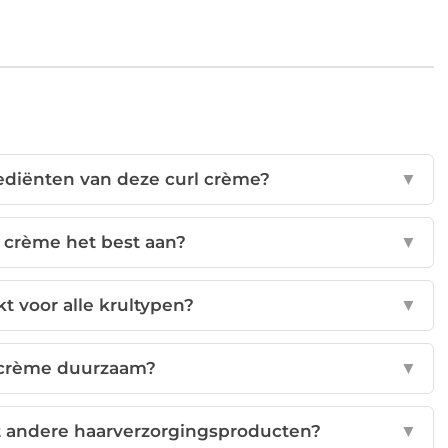
rediënten van deze curl crème?
▼
l crème het best aan?
▼
t voor alle krultypen?
▼
 crème duurzaam?
▼
 andere haarverzorgingsproducten?
▼