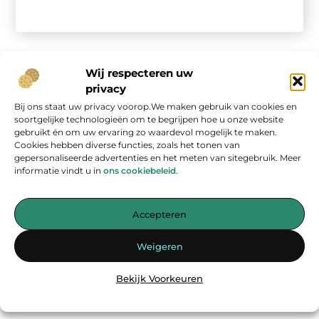
Wij respecteren uw
privacy
Bij ons staat uw privacy voorop.We maken gebruik van cookies en
Onze informatie
soortgelijke technologieën om te begrijpen hoe u onze website
gebruikt én om uw ervaring zo waardevol mogelijk te maken.
Geld verdienen op internet: kans van de eeuw of overschatte hype?
Cookies hebben diverse functies, zoals het tonen van
gepersonaliseerde advertenties en het meten van sitegebruik. Meer
informatie vindt u in
ons cookiebeleid
.
Accepteren
Jouw bron voor inspirerende blogs en waardevolle inzichten
Weigeren
— Laat je inspireren door verhelderende verhalen, praktische tips
en diepgaande artikelen. Alles wat je nodig hebt op één platform.
Bekijk Voorkeuren
Begin vandaag nog met ontdekken op
energiemanagementspecialisten.nl!!