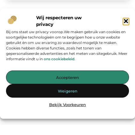
Wij respecteren uw
privacy
Bij ons staat uw privacy voorop.We maken gebruik van cookies en
Onze informatie
soortgelijke technologieën om te begrijpen hoe u onze website
gebruikt én om uw ervaring zo waardevol mogelijk te maken.
Geld verdienen op internet: kans van de eeuw of overschatte hype?
Cookies hebben diverse functies, zoals het tonen van
gepersonaliseerde advertenties en het meten van sitegebruik. Meer
informatie vindt u in
ons cookiebeleid
.
Accepteren
Jouw bron voor inspirerende blogs en waardevolle inzichten
Weigeren
— Laat je inspireren door verhelderende verhalen, praktische tips
en diepgaande artikelen. Alles wat je nodig hebt op één platform.
Bekijk Voorkeuren
Begin vandaag nog met ontdekken op
energiemanagementspecialisten.nl!!
@2025
www.energiemanagementspecialisten.nl
.All Right Reserved.