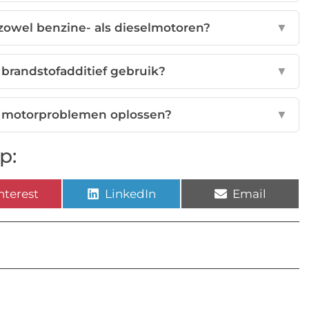
 zowel benzine- als dieselmotoren?
▼
 brandstofadditief gebruik?
▼
e motorproblemen oplossen?
▼
p:
nterest
LinkedIn
Email