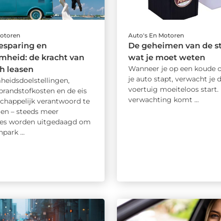
Motoren
Auto's En Motoren
esparing en
De geheimen van de st
mheid: de kracht van
wat je moet weten
Wanneer je op een koude o
ch leasen
je auto stapt, verwacht je d
eidsdoelstellingen,
voertuig moeiteloos start.
brandstofkosten en de eis
verwachting komt ...
happelijk verantwoord te
n – steeds meer
ies worden uitgedaagd om
park ...