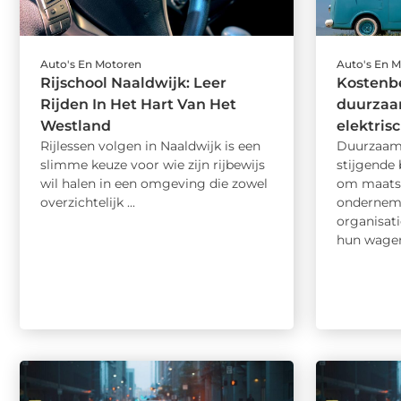
Auto's En Motoren
Auto's En 
Rijschool Naaldwijk: Leer
Kostenb
Rijden In Het Hart Van Het
duurzaa
Westland
elektris
Rijlessen volgen in Naaldwijk is een
Duurzaamh
slimme keuze voor wie zijn rijbewijs
stijgende 
wil halen in een omgeving die zowel
om maatsc
overzichtelijk ...
onderneme
organisat
hun wagen