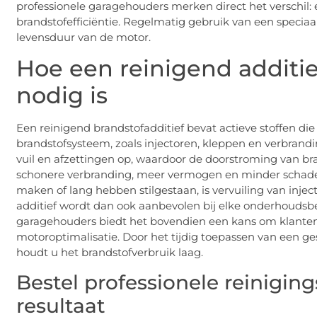
professionele garagehouders merken direct het verschil:
brandstofefficiëntie. Regelmatig gebruik van een speciaal
levensduur van de motor.
Hoe een reinigend additi
nodig is
Een reinigend brandstofadditief bevat actieve stoffen di
brandstofsysteem, zoals injectoren, kleppen en verbrand
vuil en afzettingen op, waardoor de doorstroming van bran
schonere verbranding, meer vermogen en minder schadelijk
maken of lang hebben stilgestaan, is vervuiling van inj
additief wordt dan ook aanbevolen bij elke onderhoudsbeu
garagehouders biedt het bovendien een kans om klanten
motoroptimalisatie. Door het tijdig toepassen van een ge
houdt u het brandstofverbruik laag.
Bestel professionele reinigin
resultaat