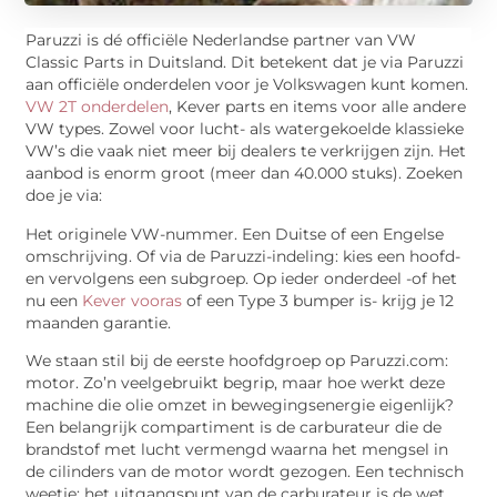
Paruzzi is dé officiële Nederlandse partner van VW
Classic Parts in Duitsland. Dit betekent dat je via Paruzzi
aan officiële onderdelen voor je Volkswagen kunt komen.
VW 2T onderdelen
, Kever parts en items voor alle andere
VW types. Zowel voor lucht- als watergekoelde klassieke
VW’s die vaak niet meer bij dealers te verkrijgen zijn. Het
aanbod is enorm groot (meer dan 40.000 stuks). Zoeken
doe je via:
Het originele VW-nummer. Een Duitse of een Engelse
omschrijving. Of via de Paruzzi-indeling: kies een hoofd-
en vervolgens een subgroep. Op ieder onderdeel -of het
nu een
Kever vooras
of een Type 3 bumper is- krijg je 12
maanden garantie.
We staan stil bij de eerste hoofdgroep op Paruzzi.com:
motor. Zo’n veelgebruikt begrip, maar hoe werkt deze
machine die olie omzet in bewegingsenergie eigenlijk?
Een belangrijk compartiment is de carburateur die de
brandstof met lucht vermengd waarna het mengsel in
de cilinders van de motor wordt gezogen. Een technisch
weetje: het uitgangspunt van de carburateur is de wet