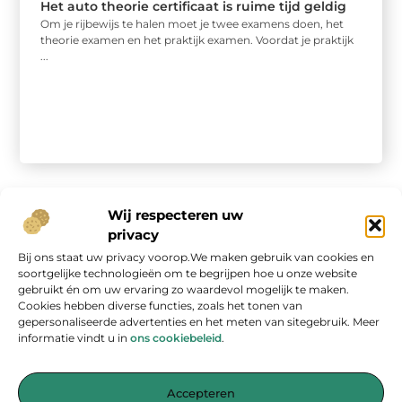
Het auto theorie certificaat is ruime tijd geldig
Om je rijbewijs te halen moet je twee examens doen, het
theorie examen en het praktijk examen. Voordat je praktijk
...
Wij respecteren uw
privacy
Bij ons staat uw privacy voorop.We maken gebruik van cookies en
Onze informatie
soortgelijke technologieën om te begrijpen hoe u onze website
gebruikt én om uw ervaring zo waardevol mogelijk te maken.
Geld verdienen op internet: kans van de eeuw of overschatte hype?
Cookies hebben diverse functies, zoals het tonen van
gepersonaliseerde advertenties en het meten van sitegebruik. Meer
informatie vindt u in
ons cookiebeleid
.
Accepteren