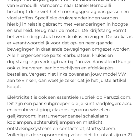
van Bernouilli. Vernoemd naar Daniel Bernouilli
beschrijft deze wet het stromingsgedrag van gassen en
vloeistoffen. Specifieke drukveranderingen worden
hierbij in relatie gebracht met veranderingen in hoogte
en snelheid. Terug naar de motor. De drijfstang vormt
het verbindingsstuk tussen krukas en zuiger. De krukas is
er verantwoordelijk voor dat op- en neer gaande
bewegingen in draaiende bewegingen omgezet worden.
Alle hiergenoemde parts -carburateur, krukas en
drijfstang- zijn verkrijgbaar bij Paruzzi. Aanvullend kun je
ook zuigerveren, aanloopschijven en afdekkapjes
bestellen. Vergeet niet links bovenaan jouw model VW
aan te vinken, dan weet je zeker dat je het juiste artikel
koopt.
Elektriciteit is ook een essentiële rubriek op Paruzzi.com.
Dit zijn een paar subgroepen die je kunt raadplegen: accu
en accubevestiging; claxons; dynamo wissel en
gelijkstroom; instrumentenpaneel schakelaars;
koplampen, achteruitrijlampen en mistlicht;
ontstekingssysteem en contactslot; startsysteem.
Volledig is deze opsomming zeker niet. In totaal zijn er 21