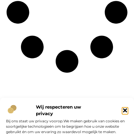
Onze informatie
Wij respecteren uw
privacy
Geld verdienen op internet: kans van de eeuw of overschatte hype?
Bij ons staat uw privacy voorop.We maken gebruik van cookies en
soortgelijke technologieën om te begrijpen hoe u onze website
gebruikt én om uw ervaring zo waardevol mogelijk te maken.