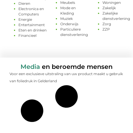
Meubels
Woningen
Dieren
Mode en
Zakelijk
Electronica en
Kleding
Zakelijke
Computers
Muziek
dienstverlening
Energie
Onderwijs
Zorg
Entertainment
Particuliere
ZZP
Eten en drinken
dienstverlening
Financieel
Media
en beroemde mensen
Voor een exclusieve uitstraling van uw product maakt u gebruik
van foliedruk in Gelderland