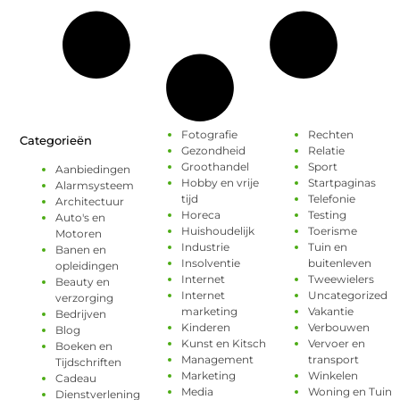
Fotografie
Rechten
Categorieën
Gezondheid
Relatie
Groothandel
Sport
Aanbiedingen
Hobby en vrije
Startpaginas
Alarmsysteem
tijd
Telefonie
Architectuur
Horeca
Testing
Auto's en
Huishoudelijk
Toerisme
Motoren
Industrie
Tuin en
Banen en
Insolventie
buitenleven
opleidingen
Internet
Tweewielers
Beauty en
Internet
Uncategorized
verzorging
marketing
Vakantie
Bedrijven
Kinderen
Verbouwen
Blog
Kunst en Kitsch
Vervoer en
Boeken en
Management
transport
Tijdschriften
Marketing
Winkelen
Cadeau
Media
Woning en Tuin
Dienstverlening