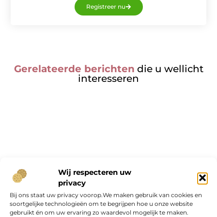
Registreer nu
Gerelateerde berichten
die u wellicht
interesseren
Onze informatie
Wij respecteren uw
privacy
Geld verdienen op internet: kans van de eeuw of overschatte hype?
Bij ons staat uw privacy voorop.We maken gebruik van cookies en
soortgelijke technologieën om te begrijpen hoe u onze website
gebruikt én om uw ervaring zo waardevol mogelijk te maken.