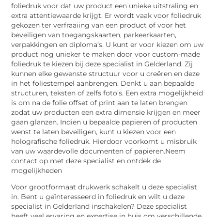
foliedruk voor dat uw product een unieke uitstraling en
extra attentiewaarde krijgt. Er wordt vaak voor foliedruk
gekozen ter verfraaiing van een product of voor het
beveiligen van toegangskaarten, parkeerkaarten,
verpakkingen en diploma’s. U kunt er voor kiezen om uw
product nog unieker te maken door voor custom-made
foliedruk te kiezen bij deze specialist in Gelderland. Zij
kunnen elke gewenste structuur voor u creëren en deze
in het foliestempel aanbrengen. Denkt u aan bepaalde
structuren, teksten of zelfs foto’s. Een extra mogelijkheid
is om na de folie offset of print aan te laten brengen
zodat uw producten een extra dimensie krijgen en meer
gaan glanzen. Indien u bepaalde papieren of producten
wenst te laten beveiligen, kunt u kiezen voor een
holografische foliedruk. Hierdoor voorkomt u misbruik
van uw waardevolle documenten of papieren.Neem
contact op met deze specialist en ontdek de
mogelijkheden
Voor grootformaat drukwerk schakelt u deze specialist
in. Bent u geïnteresseerd in foliedruk en wilt u deze
specialist in Gelderland inschakelen? Deze specialist
heeft veel ervaring en expertise in huis om verschillende