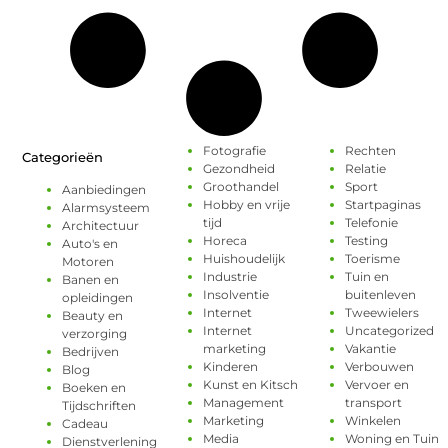
Fotografie
Rechten
Categorieën
Gezondheid
Relatie
Groothandel
Sport
Aanbiedingen
Hobby en vrije
Startpaginas
Alarmsysteem
tijd
Telefonie
Architectuur
Horeca
Testing
Auto's en
Huishoudelijk
Toerisme
Motoren
Industrie
Tuin en
Banen en
Insolventie
buitenleven
opleidingen
Internet
Tweewielers
Beauty en
Internet
Uncategorized
verzorging
marketing
Vakantie
Bedrijven
Kinderen
Verbouwen
Blog
Kunst en Kitsch
Vervoer en
Boeken en
Management
transport
Tijdschriften
Marketing
Winkelen
Cadeau
Media
Woning en Tuin
Dienstverlening