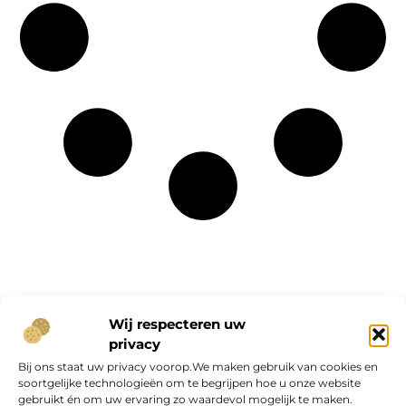
Onze informatie
Wij respecteren uw
privacy
Geld verdienen op internet: kans van de eeuw of overschatte hype?
Bij ons staat uw privacy voorop.We maken gebruik van cookies en
soortgelijke technologieën om te begrijpen hoe u onze website
gebruikt én om uw ervaring zo waardevol mogelijk te maken.