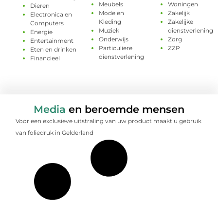
Meubels
Woningen
Dieren
Mode en
Zakelijk
Electronica en
Kleding
Zakelijke
Computers
Muziek
dienstverlening
Energie
Onderwijs
Zorg
Entertainment
Particuliere
ZZP
Eten en drinken
dienstverlening
Financieel
Media
en beroemde mensen
Voor een exclusieve uitstraling van uw product maakt u gebruik
van foliedruk in Gelderland