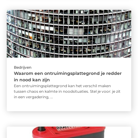
Bedrijven
Waarom een ontruimingsplattegrond je redder
in nood kan zijn
Een ontruimingsplattegrond kan het verschil maken
tussen chaos en kalmte in noodsituaties. Stel je voor: je zit
in een vergadering, ...