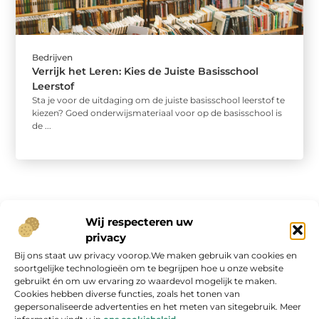
Bedrijven
Verrijk het Leren: Kies de Juiste Basisschool
Leerstof
Sta je voor de uitdaging om de juiste basisschool leerstof te
kiezen? Goed onderwijsmateriaal voor op de basisschool is
de ...
Wij respecteren uw
privacy
Bij ons staat uw privacy voorop.We maken gebruik van cookies en
Onze informatie
soortgelijke technologieën om te begrijpen hoe u onze website
gebruikt én om uw ervaring zo waardevol mogelijk te maken.
Geld verdienen op internet: kans van de eeuw of overschatte hype?
Cookies hebben diverse functies, zoals het tonen van
gepersonaliseerde advertenties en het meten van sitegebruik. Meer