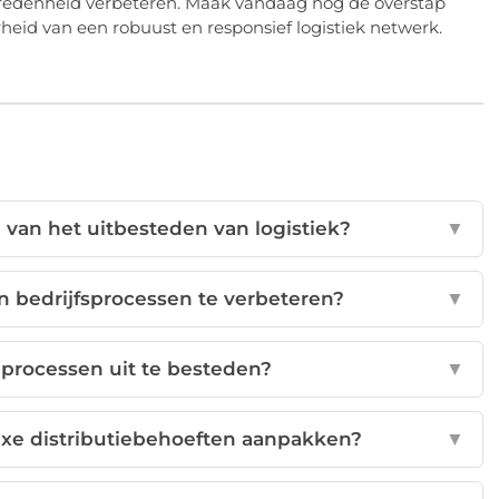
vredenheid verbeteren. Maak vandaag nog de overstap
heid van een robuust en responsief logistiek netwerk.
 van het uitbesteden van logistiek?
▼
jn bedrijfsprocessen te verbeteren?
▼
 processen uit te besteden?
▼
exe distributiebehoeften aanpakken?
▼