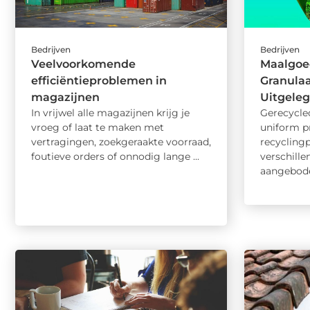
Bedrijven
Bedrijven
Veelvoorkomende
Maalgoe
efficiëntieproblemen in
Granulaa
magazijnen
Uitgele
In vrijwel alle magazijnen krijg je
Gerecycled
vroeg of laat te maken met
uniform p
vertragingen, zoekgeraakte voorraad,
recyclingp
foutieve orders of onnodig lange ...
verschill
aangeboden