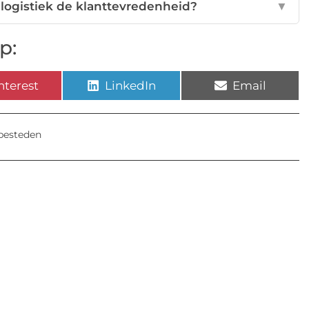
 logistiek de klanttevredenheid?
▼
p:
nterest
LinkedIn
Email
tbesteden