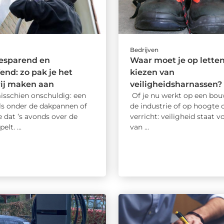
Bedrijven
esparend en
Waar moet je op letten
fend: zo pak je het
kiezen van
rij maken aan
veiligheidsharnassen?
misschien onschuldig: een
Of je nu werkt op een bouw
ls onder de dakpannen of
de industrie of op hoogte
 dat ’s avonds over de
verricht: veiligheid staat 
elt. ...
van ...