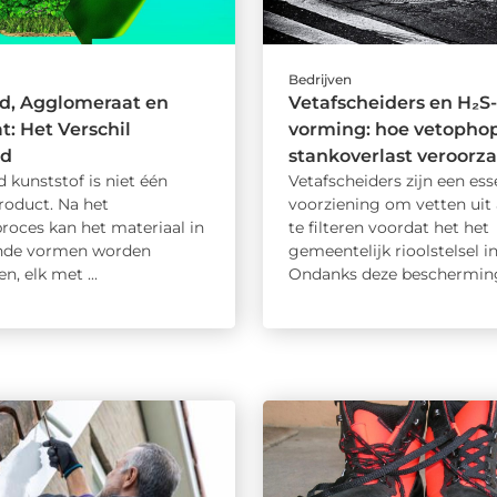
Bedrijven
d, Agglomeraat en
Vetafscheiders en H₂S-
t: Het Verschil
vorming: hoe vetopho
gd
stankoverlast veroorz
 kunststof is niet één
Vetafscheiders zijn een ess
roduct. Na het
voorziening om vetten uit 
roces kan het materiaal in
te filteren voordat het het
ende vormen worden
gemeentelijk rioolstelsel i
, elk met ...
Ondanks deze bescherming 