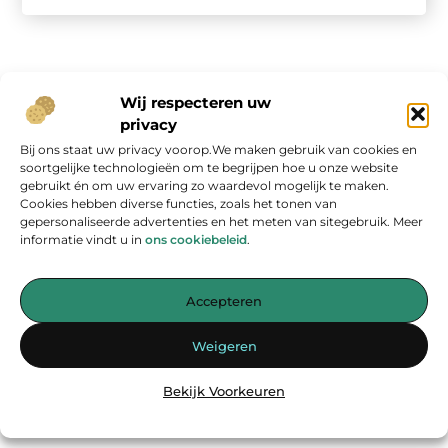
Wij respecteren uw
privacy
Bij ons staat uw privacy voorop.We maken gebruik van cookies en
Onze informatie
soortgelijke technologieën om te begrijpen hoe u onze website
gebruikt én om uw ervaring zo waardevol mogelijk te maken.
Geld verdienen op internet: kans van de eeuw of overschatte hype?
Cookies hebben diverse functies, zoals het tonen van
gepersonaliseerde advertenties en het meten van sitegebruik. Meer
informatie vindt u in
ons cookiebeleid
.
Accepteren
Jouw bron voor inspirerende blogs en waardevolle inzichten
Weigeren
— Laat je inspireren door verhelderende verhalen, praktische tips
en diepgaande artikelen. Alles wat je nodig hebt op één platform.
Bekijk Voorkeuren
Begin vandaag nog met ontdekken op
energiemanagementspecialisten.nl!!