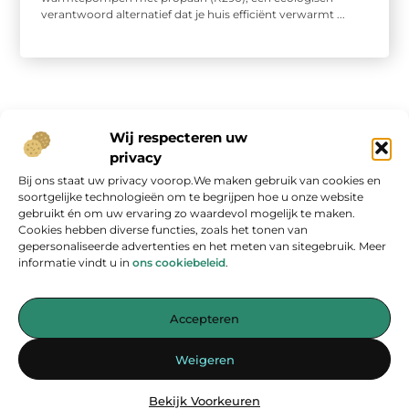
verantwoord alternatief dat je huis efficiënt verwarmt ...
Wij respecteren uw
privacy
Bij ons staat uw privacy voorop.We maken gebruik van cookies en
Onze informatie
soortgelijke technologieën om te begrijpen hoe u onze website
gebruikt én om uw ervaring zo waardevol mogelijk te maken.
Geld verdienen op internet: kans van de eeuw of overschatte hype?
Cookies hebben diverse functies, zoals het tonen van
gepersonaliseerde advertenties en het meten van sitegebruik. Meer
informatie vindt u in
ons cookiebeleid
.
Accepteren
Jouw bron voor inspirerende blogs en waardevolle inzichten
Weigeren
— Laat je inspireren door verhelderende verhalen, praktische tips
en diepgaande artikelen. Alles wat je nodig hebt op één platform.
Bekijk Voorkeuren
Begin vandaag nog met ontdekken op