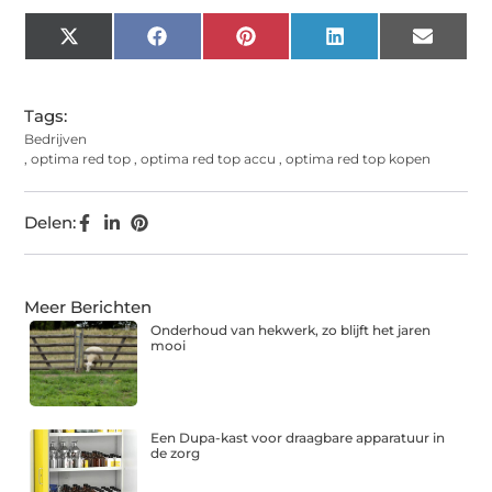
X
Facebook
Pinterest
LinkedIn
Email
(Twitter)
Tags:
Bedrijven
,
optima red top
,
optima red top accu
,
optima red top kopen
Delen:
Meer Berichten
Onderhoud van hekwerk, zo blijft het jaren
mooi
Een Dupa-kast voor draagbare apparatuur in
de zorg