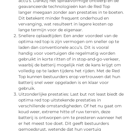
accu’s. Dankzij het spiraalvormige ontwerp en de
geavanceerde technologieën kan de Red Top
langer meegaan zonder aan prestaties in te boeten.
Dit betekent minder frequent onderhoud en
vervanging, wat resulteert in lagere kosten op
lange termijn voor de eigenaar.
Snellere oplaadtijden: Een ander voordeel van de
optima red top is zijn vermogen om sneller op te
laden dan conventionele accu’s. Dit is vooral
handig voor voertuigen die regelmatig worden
gebruikt in korte ritten of in stop-and-go-verkeer,
waarbij de batterij mogelijk niet de kans krijgt om
volledig op te laden tijdens het rijden. Met de Red
Top kunnen bestuurders erop vertrouwen dat hun
batterij snel weer opgeladen is en klaar voor
gebruik.
Uitzonderlijke prestaties: Last but not least biedt de
optima red top uitstekende prestaties in
verschillende omstandigheden. Of het nu gaat om
koud weer, extreme hitte of ruw terrein, deze
batterij is ontworpen om te presteren wanneer het
er het meest toe doet. Dit geeft bestuurders
gemoedsrust, wetende dat hun voertuig