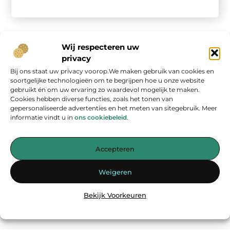
Wij respecteren uw
privacy
Bij ons staat uw privacy voorop.We maken gebruik van cookies en
Onze informatie
soortgelijke technologieën om te begrijpen hoe u onze website
gebruikt én om uw ervaring zo waardevol mogelijk te maken.
Geld verdienen op internet: kans van de eeuw of overschatte hype?
Cookies hebben diverse functies, zoals het tonen van
gepersonaliseerde advertenties en het meten van sitegebruik. Meer
informatie vindt u in
ons cookiebeleid
.
Accepteren
Jouw bron voor inspirerende blogs en waardevolle inzichten
Weigeren
— Laat je inspireren door verhelderende verhalen, praktische tips
en diepgaande artikelen. Alles wat je nodig hebt op één platform.
Bekijk Voorkeuren
Begin vandaag nog met ontdekken op
energiemanagementspecialisten.nl!!