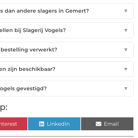
rs dan andere slagers in Gemert?
▼
ellen bij Slagerij Vogels?
▼
 bestelling verwerkt?
▼
en zijn beschikbaar?
▼
 Vogels gevestigd?
▼
p:
nterest
LinkedIn
Email