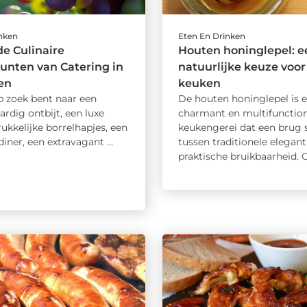
inken
Eten En Drinken
e Culinaire
Houten honinglepel: e
unten van Catering in
natuurlijke keuze voor
en
keuken
p zoek bent naar een
De houten honinglepel is 
rdig ontbijt, een luxe
charmant en multifunction
rukkelijke borrelhapjes, een
keukengerei dat een brug s
iner, een extravagant ...
tussen traditionele elegant
praktische bruikbaarheid. G