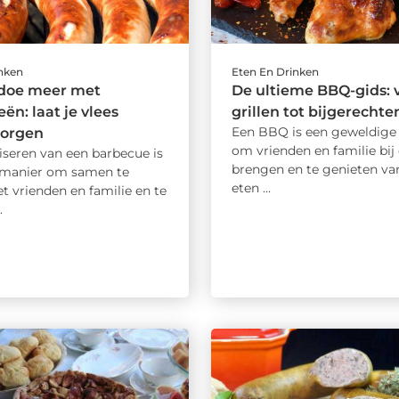
inken
Eten En Drinken
doe meer met
De ultieme BBQ-gids: 
ën: laat je vlees
grillen tot bijgerechte
Een BBQ is een geweldige
zorgen
om vrienden en familie bij 
iseren van een barbecue is
brengen en te genieten van
 manier om samen te
eten ...
 vrienden en familie en te
.