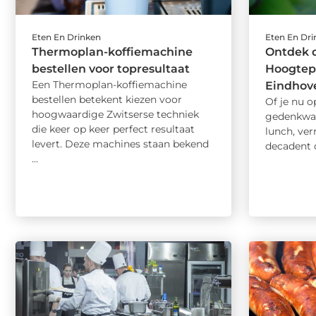
Eten En Drinken
Eten En Dr
Thermoplan-koffiemachine
Ontdek d
bestellen voor topresultaat
Hoogtep
Een Thermoplan-koffiemachine
Eindhov
bestellen betekent kiezen voor
Of je nu o
hoogwaardige Zwitserse techniek
gedenkwaa
die keer op keer perfect resultaat
lunch, ver
levert. Deze machines staan bekend
decadent d
...