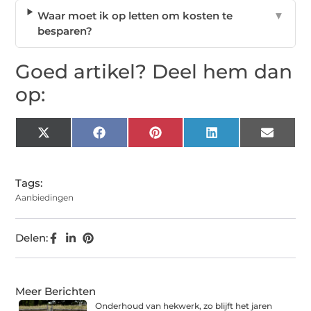
Waar moet ik op letten om kosten te
▼
besparen?
Goed artikel? Deel hem dan
op:
X
Facebook
Pinterest
LinkedIn
Email
(Twitter)
Tags:
Aanbiedingen
Delen:
Meer Berichten
Onderhoud van hekwerk, zo blijft het jaren