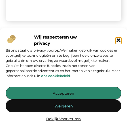
Wij respecteren uw
privacy
Bij ons staat uw privacy voorop.We maken gebruik van cookies en
Onze informatie
soortgelijke technologieën om te begrijpen hoe u onze website
gebruikt én om uw ervaring zo waardevol mogelijk te maken.
Geld verdienen op internet: kans van de eeuw of overschatte hype?
Cookies hebben diverse functies, zoals het tonen van
gepersonaliseerde advertenties en het meten van sitegebruik. Meer
informatie vindt u in
ons cookiebeleid
.
Accepteren
Jouw bron voor inspirerende blogs en waardevolle inzichten
Weigeren
— Laat je inspireren door verhelderende verhalen, praktische tips
en diepgaande artikelen. Alles wat je nodig hebt op één platform.
Bekijk Voorkeuren
Begin vandaag nog met ontdekken op
energiemanagementspecialisten.nl!!