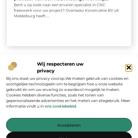
Bent u op zoek naar een ervaren specialist in CNC
freeswerk voor uw project? Overlasko Konstruktie BV uit
Middelburg heeft ...
Wij respecteren uw
privacy
Bij ons staat uw privacy voorop.We maken gebruik van cookies en
Onze informatie
soortgelijke technologieën om te begrijpen hoe u onze website
gebruikt én om uw ervaring zo waardevol mogelijk te maken.
Geld verdienen op internet: kans van de eeuw of overschatte hype?
Cookies hebben diverse functies, zoals het tonen van
gepersonaliseerde advertenties en het meten van sitegebruik. Meer
informatie vindt u in
ons cookiebeleid
.
Accepteren
Jouw bron voor inspirerende blogs en waardevolle inzichten