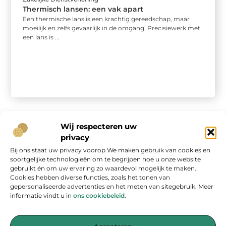
Thermisch lansen: een vak apart
Een thermische lans is een krachtig gereedschap, maar
moeilijk en zelfs gevaarlijk in de omgang. Precisiewerk met
een lans is ...
Wij respecteren uw
privacy
Bij ons staat uw privacy voorop.We maken gebruik van cookies en
Onze informatie
soortgelijke technologieën om te begrijpen hoe u onze website
gebruikt én om uw ervaring zo waardevol mogelijk te maken.
Geld verdienen op internet: kans van de eeuw of overschatte hype?
Cookies hebben diverse functies, zoals het tonen van
gepersonaliseerde advertenties en het meten van sitegebruik. Meer
informatie vindt u in
ons cookiebeleid
.