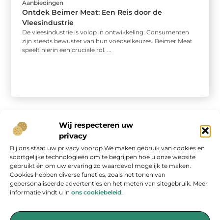
Aanbiedingen
Ontdek Beimer Meat: Een Reis door de
Vleesindustrie
De vleesindustrie is volop in ontwikkeling. Consumenten
zijn steeds bewuster van hun voedselkeuzes. Beimer Meat
speelt hierin een cruciale rol. ...
Wij respecteren uw
privacy
Bij ons staat uw privacy voorop.We maken gebruik van cookies en
Onze informatie
soortgelijke technologieën om te begrijpen hoe u onze website
gebruikt én om uw ervaring zo waardevol mogelijk te maken.
Geld verdienen op internet: kans van de eeuw of overschatte hype?
Cookies hebben diverse functies, zoals het tonen van
gepersonaliseerde advertenties en het meten van sitegebruik. Meer
informatie vindt u in
ons cookiebeleid
.