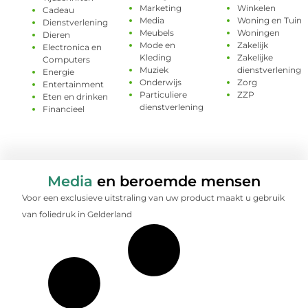
Marketing
Winkelen
Cadeau
Media
Woning en Tuin
Dienstverlening
Meubels
Woningen
Dieren
Mode en
Zakelijk
Electronica en
Kleding
Zakelijke
Computers
Muziek
dienstverlening
Energie
Onderwijs
Zorg
Entertainment
Particuliere
ZZP
Eten en drinken
dienstverlening
Financieel
Media
en beroemde mensen
Voor een exclusieve uitstraling van uw product maakt u gebruik
van foliedruk in Gelderland