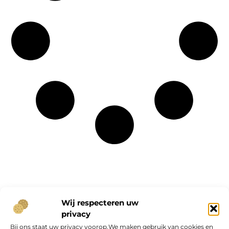
Onze informatie
Wij respecteren uw
privacy
Geld verdienen op internet: kans van de eeuw of overschatte hype?
Bij ons staat uw privacy voorop.We maken gebruik van cookies en