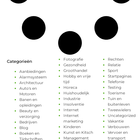
Fotografie
Rechten
Categorieën
Gezondheid
Relatie
Groothandel
Sport
Aanbiedingen
Hobby en vrije
Startpaginas
Alarmsysteem
tijd
Telefonie
Architectuur
Horeca
Testing
Auto's en
Huishoudelijk
Toerisme
Motoren
Industrie
Tuin en
Banen en
Insolventie
buitenleven
opleidingen
Internet
Tweewielers
Beauty en
Internet
Uncategorized
verzorging
marketing
Vakantie
Bedrijven
Kinderen
Verbouwen
Blog
Kunst en Kitsch
Vervoer en
Boeken en
Management
transport
Tijdschriften