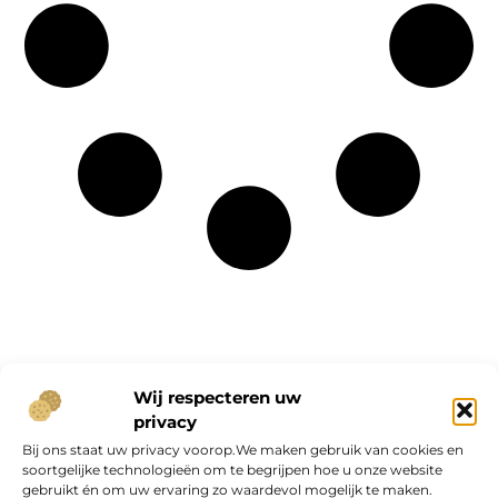
Onze informatie
Wij respecteren uw
privacy
Geld verdienen op internet: kans van de eeuw of overschatte hype?
Bij ons staat uw privacy voorop.We maken gebruik van cookies en
soortgelijke technologieën om te begrijpen hoe u onze website
gebruikt én om uw ervaring zo waardevol mogelijk te maken.