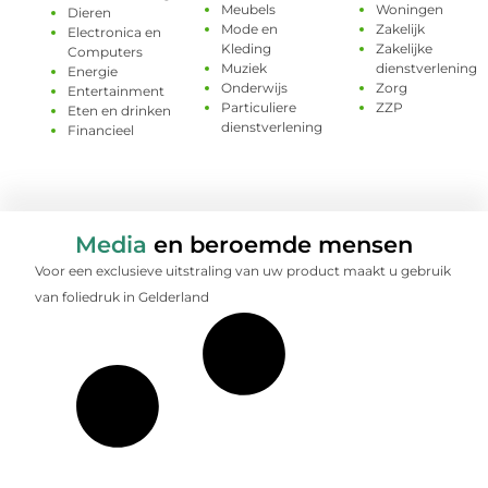
Meubels
Woningen
Dieren
Mode en
Zakelijk
Electronica en
Kleding
Zakelijke
Computers
Muziek
dienstverlening
Energie
Onderwijs
Zorg
Entertainment
Particuliere
ZZP
Eten en drinken
dienstverlening
Financieel
Media
en beroemde mensen
Voor een exclusieve uitstraling van uw product maakt u gebruik
van foliedruk in Gelderland