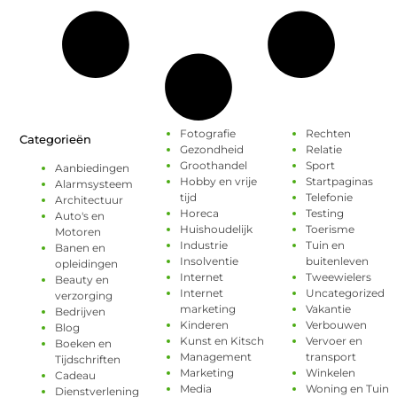
Fotografie
Rechten
Categorieën
Gezondheid
Relatie
Groothandel
Sport
Aanbiedingen
Hobby en vrije
Startpaginas
Alarmsysteem
tijd
Telefonie
Architectuur
Horeca
Testing
Auto's en
Huishoudelijk
Toerisme
Motoren
Industrie
Tuin en
Banen en
Insolventie
buitenleven
opleidingen
Internet
Tweewielers
Beauty en
Internet
Uncategorized
verzorging
marketing
Vakantie
Bedrijven
Kinderen
Verbouwen
Blog
Kunst en Kitsch
Vervoer en
Boeken en
Management
transport
Tijdschriften
Marketing
Winkelen
Cadeau
Media
Woning en Tuin
Dienstverlening