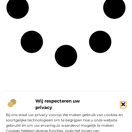
Onze informatie
Wij respecteren uw
privacy
Geld verdienen op internet: kans van de eeuw of overschatte hype?
Bij ons staat uw privacy voorop.We maken gebruik van cookies en
soortgelijke technologieën om te begrijpen hoe u onze website
gebruikt én om uw ervaring zo waardevol mogelijk te maken.
Cookies hebben diverse functies, zoals het tonen van