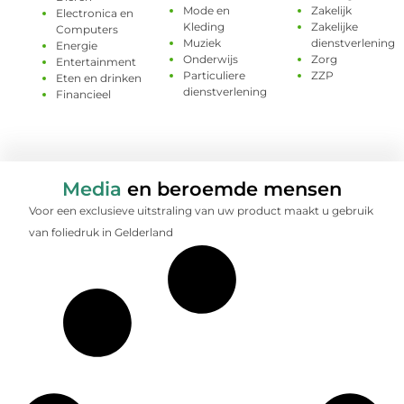
Mode en
Zakelijk
Electronica en
Kleding
Zakelijke
Computers
Muziek
dienstverlening
Energie
Onderwijs
Zorg
Entertainment
Particuliere
ZZP
Eten en drinken
dienstverlening
Financieel
Media
en beroemde mensen
Voor een exclusieve uitstraling van uw product maakt u gebruik
van foliedruk in Gelderland