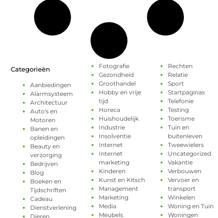
Fotografie
Rechten
Categorieën
Gezondheid
Relatie
Groothandel
Sport
Aanbiedingen
Hobby en vrije
Startpaginas
Alarmsysteem
tijd
Telefonie
Architectuur
Horeca
Testing
Auto's en
Huishoudelijk
Toerisme
Motoren
Industrie
Tuin en
Banen en
Insolventie
buitenleven
opleidingen
Internet
Tweewielers
Beauty en
Internet
Uncategorized
verzorging
marketing
Vakantie
Bedrijven
Kinderen
Verbouwen
Blog
Kunst en Kitsch
Vervoer en
Boeken en
Management
transport
Tijdschriften
Marketing
Winkelen
Cadeau
Media
Woning en Tuin
Dienstverlening
Meubels
Woningen
Dieren