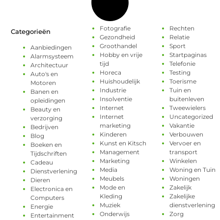
Fotografie
Rechten
Categorieën
Gezondheid
Relatie
Groothandel
Sport
Aanbiedingen
Hobby en vrije
Startpaginas
Alarmsysteem
tijd
Telefonie
Architectuur
Horeca
Testing
Auto's en
Huishoudelijk
Toerisme
Motoren
Industrie
Tuin en
Banen en
Insolventie
buitenleven
opleidingen
Internet
Tweewielers
Beauty en
Internet
Uncategorized
verzorging
marketing
Vakantie
Bedrijven
Kinderen
Verbouwen
Blog
Kunst en Kitsch
Vervoer en
Boeken en
Management
transport
Tijdschriften
Marketing
Winkelen
Cadeau
Media
Woning en Tuin
Dienstverlening
Meubels
Woningen
Dieren
Mode en
Zakelijk
Electronica en
Kleding
Zakelijke
Computers
Muziek
dienstverlening
Energie
Onderwijs
Zorg
Entertainment