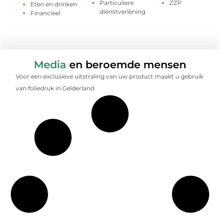
Particuliere
ZZP
Eten en drinken
dienstverlening
Financieel
Media
en beroemde mensen
Voor een exclusieve uitstraling van uw product maakt u gebruik
van foliedruk in Gelderland