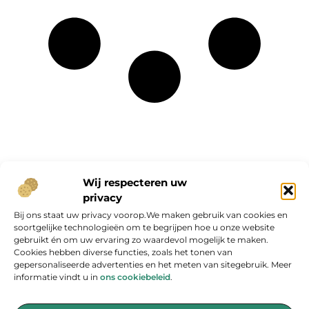
Onze informatie
Wij respecteren uw
privacy
Geld verdienen op internet: kans van de eeuw of overschatte hype?
Bij ons staat uw privacy voorop.We maken gebruik van cookies en
soortgelijke technologieën om te begrijpen hoe u onze website
gebruikt én om uw ervaring zo waardevol mogelijk te maken.
Cookies hebben diverse functies, zoals het tonen van
gepersonaliseerde advertenties en het meten van sitegebruik. Meer
informatie vindt u in
ons cookiebeleid
.
Jouw bron voor inspirerende blogs en waardevolle inzichten