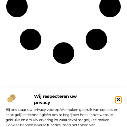
Onze informatie
Wij respecteren uw
privacy
Geld verdienen op internet: kans van de eeuw of overschatte hype?
Bij ons staat uw privacy voorop.We maken gebruik van cookies en
soortgelijke technologieën om te begrijpen hoe u onze website
gebruikt én om uw ervaring zo waardevol mogelijk te maken.
Cookies hebben diverse functies, zoals het tonen van