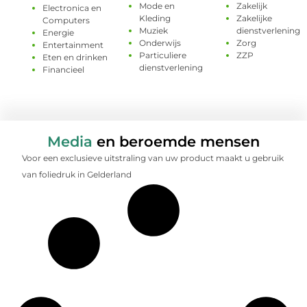
Mode en
Zakelijk
Electronica en
Kleding
Zakelijke
Computers
Muziek
dienstverlening
Energie
Onderwijs
Zorg
Entertainment
Particuliere
ZZP
Eten en drinken
dienstverlening
Financieel
Media
en beroemde mensen
Voor een exclusieve uitstraling van uw product maakt u gebruik
van foliedruk in Gelderland