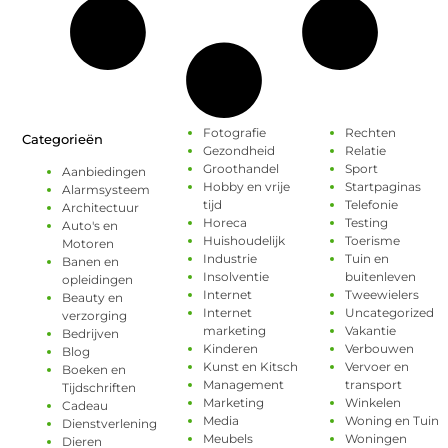
Fotografie
Rechten
Categorieën
Gezondheid
Relatie
Groothandel
Sport
Aanbiedingen
Hobby en vrije
Startpaginas
Alarmsysteem
tijd
Telefonie
Architectuur
Horeca
Testing
Auto's en
Huishoudelijk
Toerisme
Motoren
Industrie
Tuin en
Banen en
Insolventie
buitenleven
opleidingen
Internet
Tweewielers
Beauty en
Internet
Uncategorized
verzorging
marketing
Vakantie
Bedrijven
Kinderen
Verbouwen
Blog
Kunst en Kitsch
Vervoer en
Boeken en
Management
transport
Tijdschriften
Marketing
Winkelen
Cadeau
Media
Woning en Tuin
Dienstverlening
Meubels
Woningen
Dieren