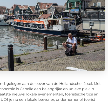
land, gelegen aan de oever van de Hollandsche IJssel. Met
economie is Capelle een belangrijke en unieke plek in
atste nieuws, lokale evenementen, toeristische tips en
ft. Of je nu een lokale bewoner, ondernemer of toerist