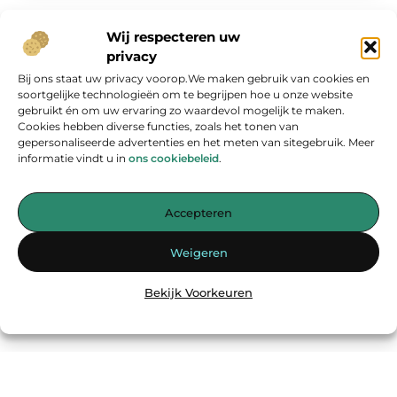
Wij respecteren uw
privacy
Bij ons staat uw privacy voorop.We maken gebruik van cookies en
Onze informatie
soortgelijke technologieën om te begrijpen hoe u onze website
gebruikt én om uw ervaring zo waardevol mogelijk te maken.
Geld verdienen op internet: kans van de eeuw of overschatte hype?
Cookies hebben diverse functies, zoals het tonen van
gepersonaliseerde advertenties en het meten van sitegebruik. Meer
informatie vindt u in
ons cookiebeleid
.
Accepteren
Jouw bron voor inspirerende blogs en waardevolle inzichten
Weigeren
— Laat je inspireren door verhelderende verhalen, praktische tips
en diepgaande artikelen. Alles wat je nodig hebt op één platform.
Bekijk Voorkeuren
Begin vandaag nog met ontdekken op
energiemanagementspecialisten.nl!!
@2025
www.energiemanagementspecialisten.nl
.All Right Reserved.