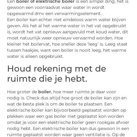
Een
boiler of elektrische boiler
is een simpel ding, het is
gewoon een voorraadvat waar water in wordt
opgewarmd dmv een verwarmingselement.
Een
boiler
kan echter niet eindeloos warm water blijven
geven. Als het al het warme water in het vat opgebruikt
is, wordt het vat opnieuw aangevuld met koud water, dit
moet natuurlijk weer opnieuw verwarmd worden. Hoe
kleiner het boilervat, hoe sneller deze ‘leeg’ is. Leeg staat
tussen haakjes, want een boiler is nooit leeg, het warme
water is alleen opgebruikt.
Houd rekening met de
ruimte die je hebt.
Hoe groter de
boiler
, hoe meer ruimte je daar voor
nodig is. Check dus altijd hoe groot de boiler kan zijn en
wat de beste plek is om de boiler te plaatsen. Een
elektrische boiler kan bijvoorbeeld geplaatst worden op
plekken waar een gas boiler niet geplaatst kon worden
omdat je voor een elektrische boiler geen rookgas afvoer
nodig hebt. Een elektrische boiler kan dus gewoon in een
ruimte geplaatst worden waar geen ventilatie is. Op de