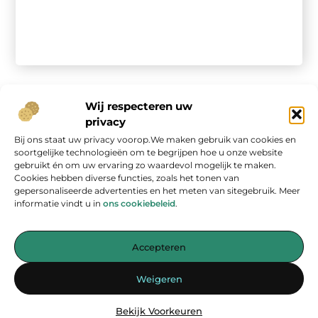
Wij respecteren uw
privacy
Bij ons staat uw privacy voorop.We maken gebruik van cookies en
Onze informatie
soortgelijke technologieën om te begrijpen hoe u onze website
gebruikt én om uw ervaring zo waardevol mogelijk te maken.
Geld verdienen op internet: kans van de eeuw of overschatte hype?
Cookies hebben diverse functies, zoals het tonen van
gepersonaliseerde advertenties en het meten van sitegebruik. Meer
informatie vindt u in
ons cookiebeleid
.
Accepteren
Jouw bron voor inspirerende blogs en waardevolle inzichten
Weigeren
— Laat je inspireren door verhelderende verhalen, praktische tips
en diepgaande artikelen. Alles wat je nodig hebt op één platform.
Bekijk Voorkeuren
Begin vandaag nog met ontdekken op