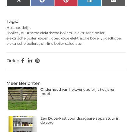
X
Facebook
Pinterest
LinkedIn
Email
(Twitter)
Tags:
Huishoudelijk
,
boiler
,
duurzame elektrische boilers
,
elektrische boiler
,
elektrische boiler kopen
,
goedkope elektrische boiler
,
goedkope
elektrische boilers
,
on-line boiler calculator
Delen:
Meer Berichten
Onderhoud van hekwerk, zo blijft het jaren
mooi
Een Dupa-kast voor draagbare apparatuur in
de zorg