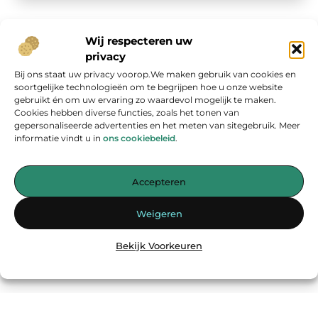
Wij respecteren uw
privacy
Bij ons staat uw privacy voorop.We maken gebruik van cookies en
Onze informatie
soortgelijke technologieën om te begrijpen hoe u onze website
gebruikt én om uw ervaring zo waardevol mogelijk te maken.
Geld verdienen op internet: kans van de eeuw of overschatte hype?
Cookies hebben diverse functies, zoals het tonen van
gepersonaliseerde advertenties en het meten van sitegebruik. Meer
informatie vindt u in
ons cookiebeleid
.
Accepteren
Jouw bron voor inspirerende blogs en waardevolle inzichten
Weigeren
— Laat je inspireren door verhelderende verhalen, praktische tips
en diepgaande artikelen. Alles wat je nodig hebt op één platform.
Bekijk Voorkeuren
Begin vandaag nog met ontdekken op
energiemanagementspecialisten.nl!!
@2025
www.energiemanagementspecialisten.nl
.All Right Reserved.