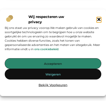
Wij respecteren uw
privacy
Bij ons staat uw privacy voorop.We maken gebruik van cookies en
Onze informatie
soortgelijke technologieën om te begrijpen hoe u onze website
gebruikt én om uw ervaring zo waardevol mogelijk te maken.
Geld verdienen op internet: kans van de eeuw of overschatte hype?
Cookies hebben diverse functies, zoals het tonen van
gepersonaliseerde advertenties en het meten van sitegebruik. Meer
informatie vindt u in
ons cookiebeleid
.
Accepteren
Jouw bron voor inspirerende blogs en waardevolle inzichten
Weigeren
— Laat je inspireren door verhelderende verhalen, praktische tips
en diepgaande artikelen. Alles wat je nodig hebt op één platform.
Bekijk Voorkeuren
Begin vandaag nog met ontdekken op
energiemanagementspecialisten.nl!!