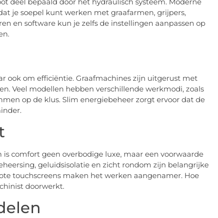
ot deel bepaald door het hydraulisch systeem. Moderne
dat je soepel kunt werken met graafarmen, grijpers,
n en software kun je zelfs de instellingen aanpassen op
en.
r ook om efficiëntie. Graafmachines zijn uitgerust met
en. Veel modellen hebben verschillende werkmodi, zoals
temmen op de klus. Slim energiebeheer zorgt ervoor dat de
inder.
t
 is comfort geen overbodige luxe, maar een voorwaarde
eheersing, geluidsisolatie en zicht rondom zijn belangrijke
rote touchscreens maken het werken aangenamer. Hoe
chinist doorwerkt.
delen