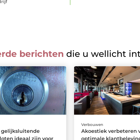
rijf
erde berichten
die u wellicht in
Verbouwen
gelijksluitende
Akoestiek verbeteren 
loten ideaal zijn voor
optimale klantbelevin