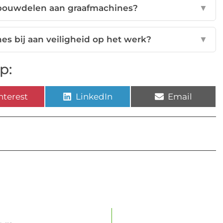
nbouwdelen aan graafmachines?
▼
s bij aan veiligheid op het werk?
▼
p:
nterest
LinkedIn
Email