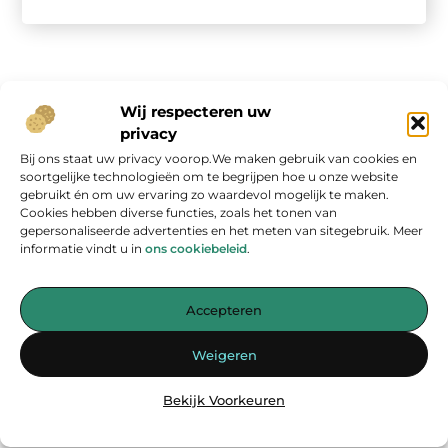
Wij respecteren uw
privacy
Bij ons staat uw privacy voorop.We maken gebruik van cookies en
Onze informatie
soortgelijke technologieën om te begrijpen hoe u onze website
gebruikt én om uw ervaring zo waardevol mogelijk te maken.
Geld verdienen op internet: kans van de eeuw of overschatte hype?
Cookies hebben diverse functies, zoals het tonen van
gepersonaliseerde advertenties en het meten van sitegebruik. Meer
informatie vindt u in
ons cookiebeleid
.
Accepteren
Jouw bron voor inspirerende blogs en waardevolle inzichten
Weigeren
— Laat je inspireren door verhelderende verhalen, praktische tips
en diepgaande artikelen. Alles wat je nodig hebt op één platform.
Bekijk Voorkeuren
Begin vandaag nog met ontdekken op
energiemanagementspecialisten.nl!!