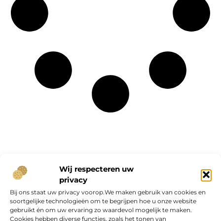
Onze informatie
Wij respecteren uw
privacy
Geld verdienen op internet: kans van de eeuw of overschatte hype?
Bij ons staat uw privacy voorop.We maken gebruik van cookies en
soortgelijke technologieën om te begrijpen hoe u onze website
gebruikt én om uw ervaring zo waardevol mogelijk te maken.
Cookies hebben diverse functies, zoals het tonen van