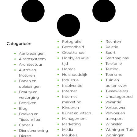
Fotografie
Rechten
Categorieën
Gezondheid
Relatie
Groothandel
Sport
Aanbiedingen
Hobby en vrije
Startpaginas
Alarmsysteem
tijd
Telefonie
Architectuur
Horeca
Testing
Auto's en
Huishoudelijk
Toerisme
Motoren
Industrie
Tuin en
Banen en
Insolventie
buitenleven
opleidingen
Internet
Tweewielers
Beauty en
Internet
Uncategorized
verzorging
marketing
Vakantie
Bedrijven
Kinderen
Verbouwen
Blog
Kunst en Kitsch
Vervoer en
Boeken en
Management
transport
Tijdschriften
Marketing
Winkelen
Cadeau
Media
Woning en Tuin
Dienstverlening
Meubels
Woningen
Dieren