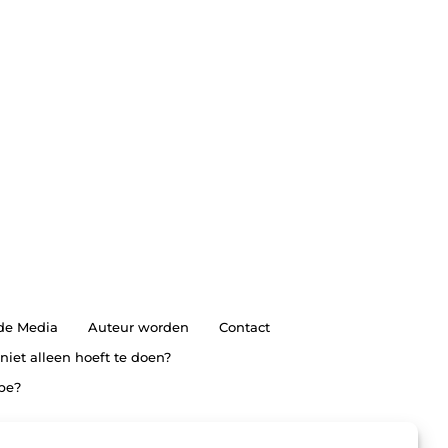
 de Media
Auteur worden
Contact
 niet alleen hoeft te doen?
ype?