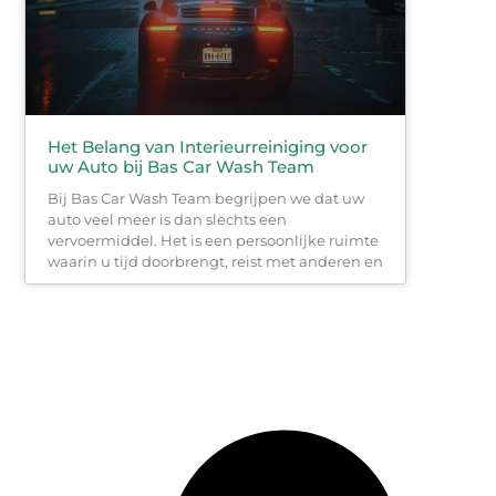
Het Belang van Interieurreiniging voor
uw Auto bij Bas Car Wash Team
Bij Bas Car Wash Team begrijpen we dat uw
auto veel meer is dan slechts een
vervoermiddel. Het is een persoonlijke ruimte
waarin u tijd doorbrengt, reist met anderen en