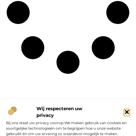
Onze informatie
Wij respecteren uw
privacy
Geld verdienen op internet: kans van de eeuw of overschatte hype?
Bij ons staat uw privacy voorop.We maken gebruik van cookies en
soortgelijke technologieën om te begrijpen hoe u onze website
gebruikt én om uw ervaring zo waardevol mogelijk te maken.