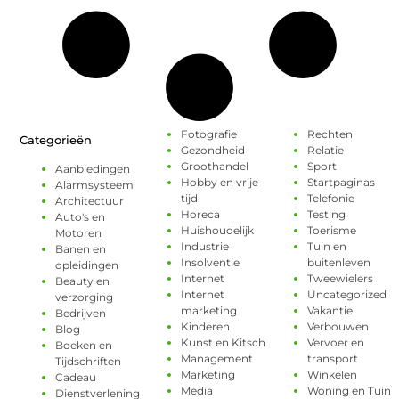
Fotografie
Rechten
Categorieën
Gezondheid
Relatie
Groothandel
Sport
Aanbiedingen
Hobby en vrije
Startpaginas
Alarmsysteem
tijd
Telefonie
Architectuur
Horeca
Testing
Auto's en
Huishoudelijk
Toerisme
Motoren
Industrie
Tuin en
Banen en
Insolventie
buitenleven
opleidingen
Internet
Tweewielers
Beauty en
Internet
Uncategorized
verzorging
marketing
Vakantie
Bedrijven
Kinderen
Verbouwen
Blog
Kunst en Kitsch
Vervoer en
Boeken en
Management
transport
Tijdschriften
Marketing
Winkelen
Cadeau
Media
Woning en Tuin
Dienstverlening