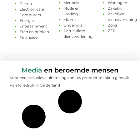
Meubels
Woningen
Dieren
Mode en
Zakelijk
Electronica en
Kleding
Zakelijke
Computers
Muziek
dienstverlening
Energie
Onderwijs
Zorg
Entertainment
Particuliere
ZZP
Eten en drinken
dienstverlening
Financieel
Media
en beroemde mensen
Voor een exclusieve uitstraling van uw product maakt u gebruik
van foliedruk in Gelderland