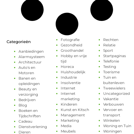
Fotografie
Rechten
Categorieën
Gezondheid
Relatie
Groothandel
Sport
Aanbiedingen
Hobby en vrije
Startpaginas
Alarmsysteem
tijd
Telefonie
Architectuur
Horeca
Testing
Auto's en
Huishoudelijk
Toerisme
Motoren
Industrie
Tuin en
Banen en
Insolventie
buitenleven
opleidingen
Internet
Tweewielers
Beauty en
Internet
Uncategorized
verzorging
marketing
Vakantie
Bedrijven
Kinderen
Verbouwen
Blog
Kunst en Kitsch
Vervoer en
Boeken en
Management
transport
Tijdschriften
Marketing
Winkelen
Cadeau
Media
Woning en Tuin
Dienstverlening
Meubels
Woningen
Dieren