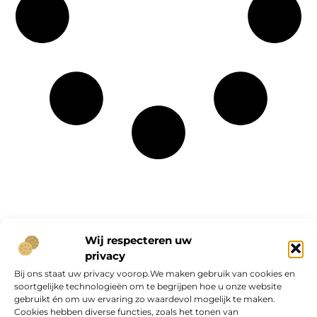
Onze informatie
Wij respecteren uw
privacy
Geld verdienen op internet: kans van de eeuw of overschatte hype?
Bij ons staat uw privacy voorop.We maken gebruik van cookies en
soortgelijke technologieën om te begrijpen hoe u onze website
gebruikt én om uw ervaring zo waardevol mogelijk te maken.
Cookies hebben diverse functies, zoals het tonen van