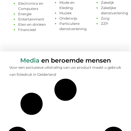
Mode en
Zakelijk
Electronica en
Kleding
Zakelijke
Computers
Muziek
dienstverlening
Energie
Onderwijs
Zorg
Entertainment
Particuliere
ZZP
Eten en drinken
dienstverlening
Financieel
Media
en beroemde mensen
Voor een exclusieve uitstraling van uw product maakt u gebruik
van foliedruk in Gelderland