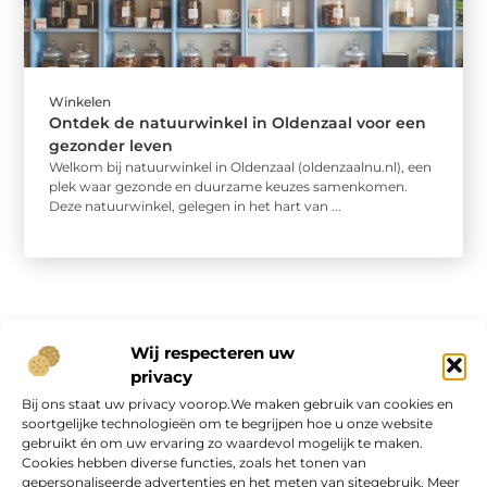
Winkelen
Ontdek de natuurwinkel in Oldenzaal voor een
gezonder leven
Welkom bij natuurwinkel in Oldenzaal (oldenzaalnu.nl), een
plek waar gezonde en duurzame keuzes samenkomen.
Deze natuurwinkel, gelegen in het hart van ...
Wij respecteren uw
privacy
Bij ons staat uw privacy voorop.We maken gebruik van cookies en
Onze informatie
soortgelijke technologieën om te begrijpen hoe u onze website
gebruikt én om uw ervaring zo waardevol mogelijk te maken.
Geld verdienen op internet: kans van de eeuw of overschatte hype?
Cookies hebben diverse functies, zoals het tonen van
gepersonaliseerde advertenties en het meten van sitegebruik. Meer