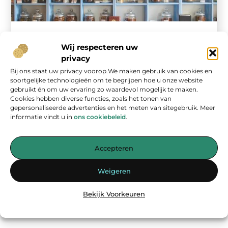
Winkelen
Wij respecteren uw
Ontdek de natuurwinkel in Oldenzaal voor een
privacy
gezonder leven
Welkom bij natuurwinkel in Oldenzaal (oldenzaalnu.nl), een
Bij ons staat uw privacy voorop.We maken gebruik van cookies en
plek waar gezonde en duurzame keuzes samenkomen.
soortgelijke technologieën om te begrijpen hoe u onze website
Deze natuurwinkel, gelegen in het hart van ...
gebruikt én om uw ervaring zo waardevol mogelijk te maken.
Cookies hebben diverse functies, zoals het tonen van
gepersonaliseerde advertenties en het meten van sitegebruik. Meer
informatie vindt u in
ons cookiebeleid
.
Accepteren
Weigeren
Onze informatie
Bekijk Voorkeuren
Geld verdienen op internet: kans van de eeuw of overschatte hype?